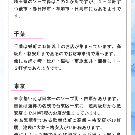
埼玉県のソープ街はこの２か所ですが、１～２軒ず
つ蕨市・春日部市・草加市・日高市にもあるようで
す。
千葉
千葉は栄町に35軒以上のお店が集まっています。高
級店～格安店まであるのでお財布事情で選べます。
他にも姉ヶ崎・松戸・稲毛・市原五井・船橋に１～
２軒ずつあるようです。
東京
東京都いえば日本一のソープ街・吉原があります。
吉原は遊郭の名残で台東区千束に、超高級店から激
安店まで140軒程のお店が集まっています。
有名繁華街である歌舞伎町に高級～格安店が10軒
弱、池袋に大衆～格安店が15軒程あります。
他にも１～２軒であれば渋谷・五反田・大塚・巣