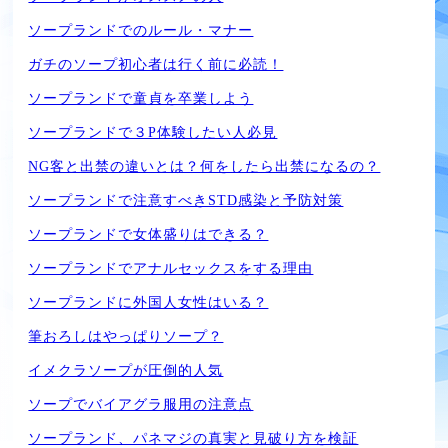
ソープランドでのルール・マナー
ガチのソープ初心者は行く前に必読！
ソープランドで童貞を卒業しよう
ソープランドで３P体験したい人必見
NG客と出禁の違いとは？何をしたら出禁になるの？
ソープランドで注意すべきSTD感染と予防対策
ソープランドで女体盛りはできる？
ソープランドでアナルセックスをする理由
ソープランドに外国人女性はいる？
筆おろしはやっぱりソープ？
イメクラソープが圧倒的人気
ソープでバイアグラ服用の注意点
ソープランド、パネマジの真実と見破り方を検証