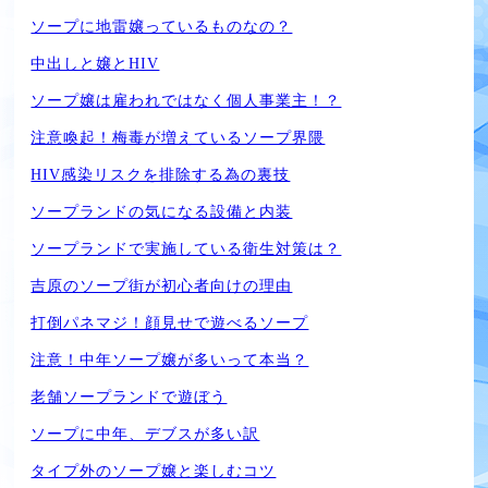
ソープに地雷嬢っているものなの？
中出しと嬢とHIV
ソープ嬢は雇われではなく個人事業主！？
注意喚起！梅毒が増えているソープ界隈
HIV感染リスクを排除する為の裏技
ソープランドの気になる設備と内装
ソープランドで実施している衛生対策は？
吉原のソープ街が初心者向けの理由
打倒パネマジ！顔見せで遊べるソープ
注意！中年ソープ嬢が多いって本当？
老舗ソープランドで遊ぼう
ソープに中年、デブスが多い訳
タイプ外のソープ嬢と楽しむコツ