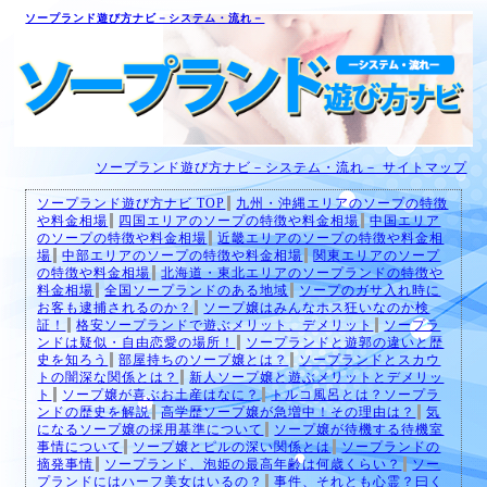
ソープランド遊び方ナビ－システム・流れ－
ソープランド遊び方ナビ－システム・流れ－ サイトマップ
ソープランド遊び方ナビ TOP
九州・沖縄エリアのソープの特徴
や料金相場
四国エリアのソープの特徴や料金相場
中国エリア
のソープの特徴や料金相場
近畿エリアのソープの特徴や料金相
場
中部エリアのソープの特徴や料金相場
関東エリアのソープ
の特徴や料金相場
北海道・東北エリアのソープランドの特徴や
料金相場
全国ソープランドのある地域
ソープのガサ入れ時に
お客も逮捕されるのか？
ソープ嬢はみんなホス狂いなのか検
証！
格安ソープランドで遊ぶメリット、デメリット
ソープラ
ンドは疑似・自由恋愛の場所！
ソープランドと遊郭の違いと歴
史を知ろう
部屋持ちのソープ嬢とは？
ソープランドとスカウ
トの闇深な関係とは？
新人ソープ嬢と遊ぶメリットとデメリッ
ト
ソープ嬢が喜ぶお土産はなに？
トルコ風呂とは？ソープラ
ンドの歴史を解説
高学歴ソープ嬢が急増中！その理由は？
気
になるソープ嬢の採用基準について
ソープ嬢が待機する待機室
事情について
ソープ嬢とピルの深い関係とは
ソープランドの
摘発事情
ソープランド、泡姫の最高年齢は何歳くらい？
ソー
プランドにはハーフ美女はいるの？
事件、それとも心霊？曰く