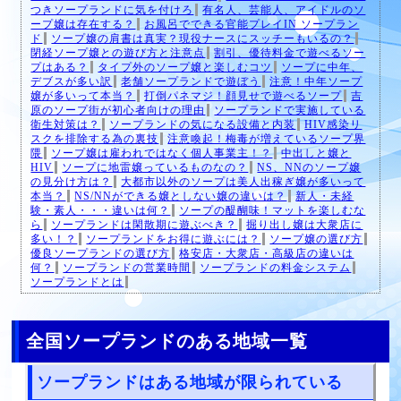
つきソープランドに気を付けろ
有名人、芸能人、アイドルのソ
ープ嬢は存在する？
お風呂でできる官能プレイIN ソープラン
ド
ソープ嬢の肩書は真実？現役ナースにスッチーもいるの？
閉経ソープ嬢との遊び方と注意点
割引、優待料金で遊べるソー
プはある？
タイプ外のソープ嬢と楽しむコツ
ソープに中年、
デブスが多い訳
老舗ソープランドで遊ぼう
注意！中年ソープ
嬢が多いって本当？
打倒パネマジ！顔見せで遊べるソープ
吉
原のソープ街が初心者向けの理由
ソープランドで実施している
衛生対策は？
ソープランドの気になる設備と内装
HIV感染リ
スクを排除する為の裏技
注意喚起！梅毒が増えているソープ界
隈
ソープ嬢は雇われではなく個人事業主！？
中出しと嬢と
HIV
ソープに地雷嬢っているものなの？
NS、NNのソープ嬢
の見分け方は？
大都市以外のソープは美人出稼ぎ嬢が多いって
本当？
NS/NNができる嬢としない嬢の違いは？
新人・未経
験・素人・・・違いは何？
ソープの醍醐味！マットを楽しむな
ら
ソープランドは閑散期に遊ぶべき？
掘り出し嬢は大衆店に
多い！？
ソープランドをお得に遊ぶには？
ソープ嬢の選び方
優良ソープランドの選び方
格安店・大衆店・高級店の違いは
何？
ソープランドの営業時間
ソープランドの料金システム
ソープランドとは
全国ソープランドのある地域一覧
ソープランドはある地域が限られている