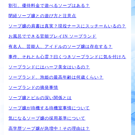
割引、優待料金で遊べるソープはある？
閉経ソープ嬢との遊び方と注意点
ソープ嬢の肩書は真実？現役ナースにスッチーもいるの？
お風呂でできる官能プレイIN ソープランド
有名人、芸能人、アイドルのソープ嬢は存在する？
事件、それとも心霊？曰くつきソープランドに気を付けろ
ソープランドにはハーフ美女はいるの？
ソープランド、泡姫の最高年齢は何歳くらい？
ソープランドの摘発事情
ソープ嬢とピルの深い関係とは
ソープ嬢が待機する待機室事情について
気になるソープ嬢の採用基準について
高学歴ソープ嬢が急増中！その理由は？