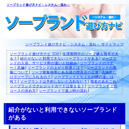
ソープランド遊び方ナビ－システム・流れ－
ソープランド遊び方ナビ－システム・流れ－ サイトマップ
ソープランド遊び方ナビ TOP
生理期間中のソープ嬢も指名でき
る？
紹介がないと利用できないソープランドがある
ソープラ
ンドの入浴、サービス料の違いと仕組み
ソープランドのマナ
ー！爪編
ソープランドの上がり部屋とは？
ソープランドの黒
服について
ソープ密集地帯にある謎の喫茶店の正体
入浴料だ
けでソープに入れるの？
ソープランドとちょんの間の違いは
何？
ソープランドは予約しないと入れない？
指名のあれこれ
ソープランドでクレジットカードは使える？
ソープランドでの
コースの決め方
ソープランドで遊ぶ時の流れ
紹介がないと利用できないソープランド
がある