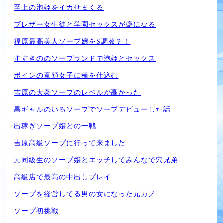
至上の泡姫をイカせまくる
ブレザー女生徒と学園セックスが癖になる
福原最高美人ソープ嬢をS調教？！
すすきののソープランドで泡姫とセックス
ボインの童顔女子に種を仕込む
吉原の大衆ソープのレベルが高かった
黒ギャルのいるソープでソープデビューした話
出稼ぎソープ嬢との一戦
吉原高級ソープに行って来ました
元同級生のソープ嬢とエッチしてみんなで穴兄弟
高級店で最高の中出しプレイ
ソープを経営してる男の女になった元カノ
ソープ初挑戦