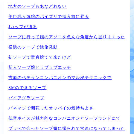
地方のソープもあなどれない
美巨乳人気嬢のパイズリで挿入前に昇天
Jカップが迫る
ソープに行って嬢のアソコを色んな角度から掘りまくった
横浜のソープで絶倫発動
初ソープで童貞捨てて来たけど
新人ソープ嬢とラブラブエッチ
吉原のベテランコンパニオンのマル秘テクニックで
SMのできるソープ
バイアグラソープ
パネマジで開花したオッパイの気持ちよさ
低音ボイスが魅力的なコンパニオンとソープランドにて
プラべで会ったソープ嬢に振られて常連になってしまった