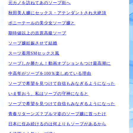
元カノを訪ねてあのソープ街へ
秋田美人嬢にセックス・アテンダントされ大絶頂
ポニーテールの美少女ソープ嬢と
期待値以上の吉原高級ソープ
ソープ嬢妊娠させて結婚
スーツ着用SMセックス風
ソープしか勝たん！動画オプションもつけ最高潮に
中高年がソープを100％楽しめている理由
ソープで希望を見つけて自信もみなぎるようになった
いま誓おう、私はソープの守神になると
ソープで希望を見つけて自信もみなぎるようになった
青春リターンズ？ブルマ姿のソープ嬢に首ったけ
日本に住み続けるのは何よりもソープがあるから