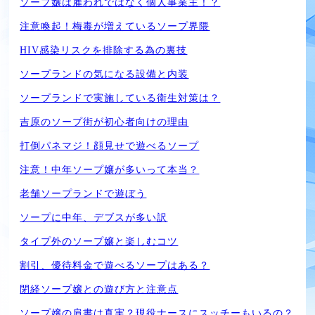
ソープ嬢は雇われではなく個人事業主！？
注意喚起！梅毒が増えているソープ界隈
HIV感染リスクを排除する為の裏技
ソープランドの気になる設備と内装
ソープランドで実施している衛生対策は？
吉原のソープ街が初心者向けの理由
打倒パネマジ！顔見せで遊べるソープ
注意！中年ソープ嬢が多いって本当？
老舗ソープランドで遊ぼう
ソープに中年、デブスが多い訳
タイプ外のソープ嬢と楽しむコツ
割引、優待料金で遊べるソープはある？
閉経ソープ嬢との遊び方と注意点
ソープ嬢の肩書は真実？現役ナースにスッチーもいるの？