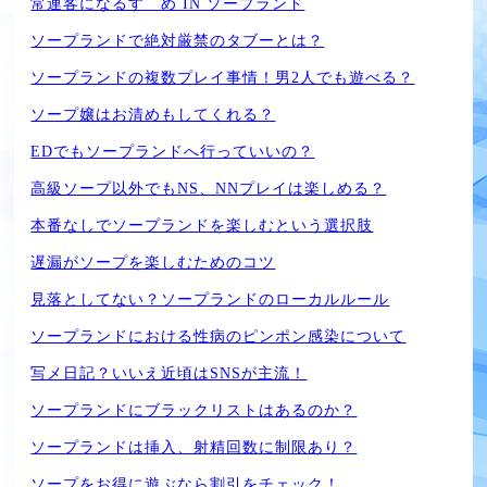
常連客になるすゝめ IN ソープランド
ソープランドで絶対厳禁のタブーとは？
ソープランドの複数プレイ事情！男2人でも遊べる？
ソープ嬢はお清めもしてくれる？
EDでもソープランドへ行っていいの？
高級ソープ以外でもNS、NNプレイは楽しめる？
本番なしでソープランドを楽しむという選択肢
遅漏がソープを楽しむためのコツ
見落としてない？ソープランドのローカルルール
ソープランドにおける性病のピンポン感染について
写メ日記？いいえ近頃はSNSが主流！
ソープランドにブラックリストはあるのか？
ソープランドは挿入、射精回数に制限あり？
ソープをお得に遊ぶなら割引をチェック！