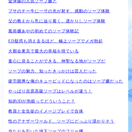
金津園の人気ソープ嬢と
ブサのチー牛に一寸の光が射す、感動のソープ体験
父の教えから乳に辿り着く。遅かりしソープ体験
風俗嬢あやの初めてのソープ体験記
ED疑惑も消え去るほど、極上ソープでメガ勃起
大都会東京で最大の幸福を得ている
童心に戻ることができる、神聖なる地がソープだ
ソープの魅力、知ったきっかけは芸人だった
疲労困憊な俺のキューピッドになったのはソープ嬢だった
やっぱり吉原高級ソープはレベルが違う！
知的JDが泡姫ってどういうこと？
教員と女生徒のイメージプレイで合体
性のアナザーワールド、ソープにどっぷり浸かりそう
当たりを引いた埼玉ソープのフリー嬢