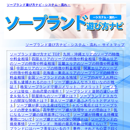
ソープランド遊び方ナビ－システム・流れ－
ソープランド遊び方ナビ－システム・流れ－ サイトマップ
ソープランド遊び方ナビ TOP
九州・沖縄エリアのソープの特徴
や料金相場
四国エリアのソープの特徴や料金相場
中国エリア
のソープの特徴や料金相場
近畿エリアのソープの特徴や料金相
場
中部エリアのソープの特徴や料金相場
関東エリアのソープ
の特徴や料金相場
北海道・東北エリアのソープランドの特徴や
料金相場
全国ソープランドのある地域
ソープのガサ入れ時に
お客も逮捕されるのか？
ソープ嬢はみんなホス狂いなのか検
証！
格安ソープランドで遊ぶメリット、デメリット
ソープラ
ンドは疑似・自由恋愛の場所！
ソープランドと遊郭の違いと歴
史を知ろう
部屋持ちのソープ嬢とは？
ソープランドとスカウ
トの闇深な関係とは？
新人ソープ嬢と遊ぶメリットとデメリッ
ト
ソープ嬢が喜ぶお土産はなに？
トルコ風呂とは？ソープラ
ンドの歴史を解説
高学歴ソープ嬢が急増中！その理由は？
気
になるソープ嬢の採用基準について
ソープ嬢が待機する待機室
事情について
ソープ嬢とピルの深い関係とは
ソープランドの
摘発事情
ソープランド、泡姫の最高年齢は何歳くらい？
ソー
プランドにはハーフ美女はいるの？
事件、それとも心霊？曰く