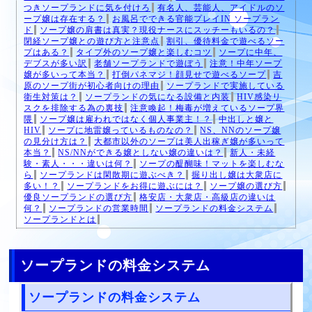
つきソープランドに気を付けろ
有名人、芸能人、アイドルのソ
ープ嬢は存在する？
お風呂でできる官能プレイIN ソープラン
ド
ソープ嬢の肩書は真実？現役ナースにスッチーもいるの？
閉経ソープ嬢との遊び方と注意点
割引、優待料金で遊べるソー
プはある？
タイプ外のソープ嬢と楽しむコツ
ソープに中年、
デブスが多い訳
老舗ソープランドで遊ぼう
注意！中年ソープ
嬢が多いって本当？
打倒パネマジ！顔見せで遊べるソープ
吉
原のソープ街が初心者向けの理由
ソープランドで実施している
衛生対策は？
ソープランドの気になる設備と内装
HIV感染リ
スクを排除する為の裏技
注意喚起！梅毒が増えているソープ界
隈
ソープ嬢は雇われではなく個人事業主！？
中出しと嬢と
HIV
ソープに地雷嬢っているものなの？
NS、NNのソープ嬢
の見分け方は？
大都市以外のソープは美人出稼ぎ嬢が多いって
本当？
NS/NNができる嬢としない嬢の違いは？
新人・未経
験・素人・・・違いは何？
ソープの醍醐味！マットを楽しむな
ら
ソープランドは閑散期に遊ぶべき？
掘り出し嬢は大衆店に
多い！？
ソープランドをお得に遊ぶには？
ソープ嬢の選び方
優良ソープランドの選び方
格安店・大衆店・高級店の違いは
何？
ソープランドの営業時間
ソープランドの料金システム
ソープランドとは
ソープランドの料金システム
ソープランドの料金システム