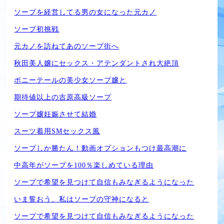
ソープを経営してる男の女になった元カノ
ソープ初挑戦
元カノを訪ねてあのソープ街へ
秋田美人嬢にセックス・アテンダントされ大絶頂
ポニーテールの美少女ソープ嬢と
期待値以上の吉原高級ソープ
ソープ嬢妊娠させて結婚
スーツ着用SMセックス風
ソープしか勝たん！動画オプションもつけ最高潮に
中高年がソープを100％楽しめている理由
ソープで希望を見つけて自信もみなぎるようになった
いま誓おう、私はソープの守神になると
ソープで希望を見つけて自信もみなぎるようになった