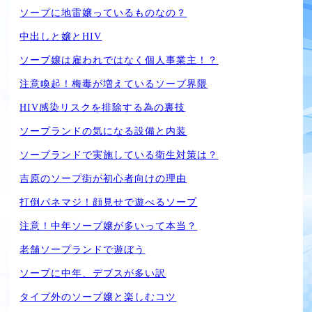
ソープに地雷嬢っているものなの？
中出しと嬢とHIV
ソープ嬢は雇われではなく個人事業主！？
注意喚起！梅毒が増えているソープ界隈
HIV感染リスクを排除する為の裏技
ソープランドの気になる設備と内装
ソープランドで実施している衛生対策は？
吉原のソープ街が初心者向けの理由
打倒パネマジ！顔見せで遊べるソープ
注意！中年ソープ嬢が多いって本当？
老舗ソープランドで遊ぼう
ソープに中年、デブスが多い訳
タイプ外のソープ嬢と楽しむコツ