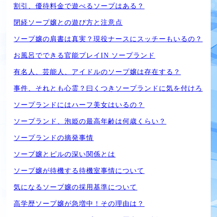
割引、優待料金で遊べるソープはある？
閉経ソープ嬢との遊び方と注意点
ソープ嬢の肩書は真実？現役ナースにスッチーもいるの？
お風呂でできる官能プレイIN ソープランド
有名人、芸能人、アイドルのソープ嬢は存在する？
事件、それとも心霊？曰くつきソープランドに気を付けろ
ソープランドにはハーフ美女はいるの？
ソープランド、泡姫の最高年齢は何歳くらい？
ソープランドの摘発事情
ソープ嬢とピルの深い関係とは
ソープ嬢が待機する待機室事情について
気になるソープ嬢の採用基準について
高学歴ソープ嬢が急増中！その理由は？