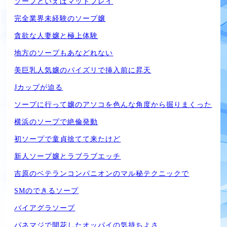
ソープといえばマットプレイ
完全業界未経験のソープ嬢
貪欲な人妻嬢と極上体験
地方のソープもあなどれない
美巨乳人気嬢のパイズリで挿入前に昇天
Jカップが迫る
ソープに行って嬢のアソコを色んな角度から掘りまくった
横浜のソープで絶倫発動
初ソープで童貞捨てて来たけど
新人ソープ嬢とラブラブエッチ
吉原のベテランコンパニオンのマル秘テクニックで
SMのできるソープ
バイアグラソープ
パネマジで開花したオッパイの気持ちよさ