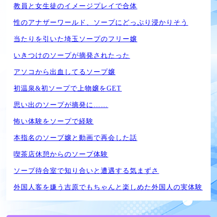
教員と女生徒のイメージプレイで合体
性のアナザーワールド、ソープにどっぷり浸かりそう
当たりを引いた埼玉ソープのフリー嬢
いきつけのソープが摘発されたった
アソコから出血してるソープ嬢
初温泉&初ソープで上物嬢をGET
思い出のソープが摘発に……
怖い体験をソープで経験
本指名のソープ嬢と動画で再会した話
喫茶店休憩からのソープ体験
ソープ待合室で知り合いと遭遇する気まずさ
外国人客を嫌う吉原でもちゃんと楽しめた外国人の実体験