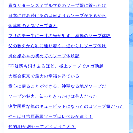
青春リターンズ？ブルマ姿のソープ嬢に首ったけ
日本に住み続けるのは何よりもソープがあるから
金津園の人気ソープ嬢と
ブサのチー牛に一寸の光が射す、感動のソープ体験
父の教えから乳に辿り着く。遅かりしソープ体験
風俗嬢あやの初めてのソープ体験記
ED疑惑も消え去るほど、極上ソープでメガ勃起
大都会東京で最大の幸福を得ている
童心に戻ることができる、神聖なる地がソープだ
ソープの魅力、知ったきっかけは芸人だった
疲労困憊な俺のキューピッドになったのはソープ嬢だった
やっぱり吉原高級ソープはレベルが違う！
知的JDが泡姫ってどういうこと？