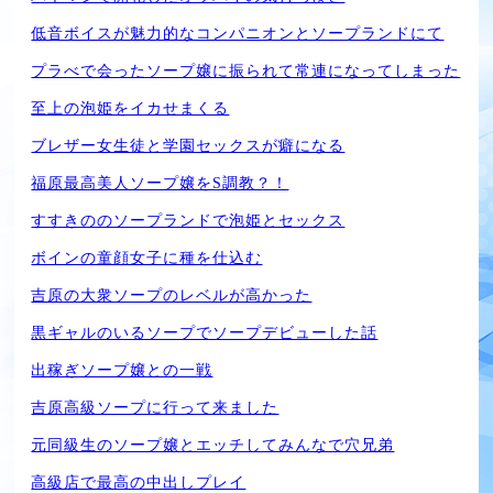
低音ボイスが魅力的なコンパニオンとソープランドにて
プラべで会ったソープ嬢に振られて常連になってしまった
至上の泡姫をイカせまくる
ブレザー女生徒と学園セックスが癖になる
福原最高美人ソープ嬢をS調教？！
すすきののソープランドで泡姫とセックス
ボインの童顔女子に種を仕込む
吉原の大衆ソープのレベルが高かった
黒ギャルのいるソープでソープデビューした話
出稼ぎソープ嬢との一戦
吉原高級ソープに行って来ました
元同級生のソープ嬢とエッチしてみんなで穴兄弟
高級店で最高の中出しプレイ